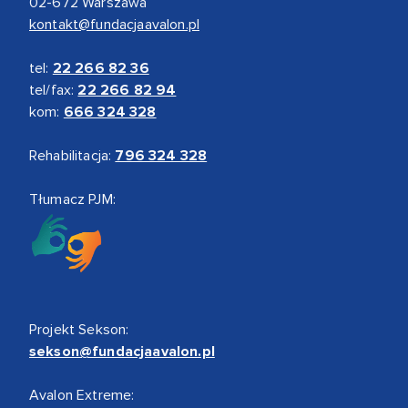
02-672 Warszawa
kontakt@fundacjaavalon.pl
tel:
22 266 82 36
tel/fax:
22 266 82 94
kom:
666 324 328
Rehabilitacja:
796 324 328
Tłumacz PJM:
Projekt Sekson:
sekson@fundacjaavalon.pl
Avalon Extreme: