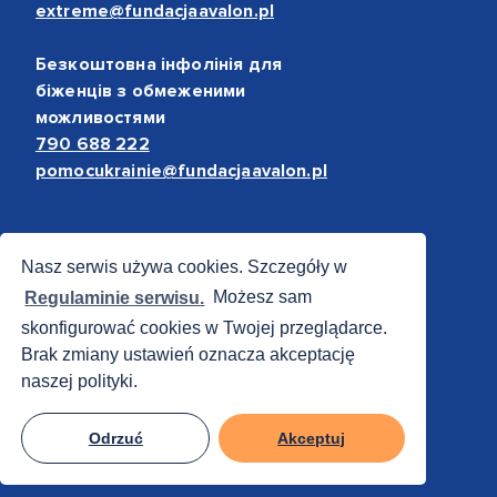
extreme@fundacjaavalon.pl
Безкоштовна інфолінія для
біженців з обмеженими
можливостями
790 688 222
pomocukrainie@fundacjaavalon.pl
Bezpieczne płatności
Nasz serwis używa cookies. Szczegóły w
Regulaminie serwisu.
Możesz sam
skonfigurować cookies w Twojej przeglądarce.
Brak zmiany ustawień oznacza akceptację
naszej polityki.
Odrzuć
Akceptuj
© 2012 - 2026 Fundacja Avalon