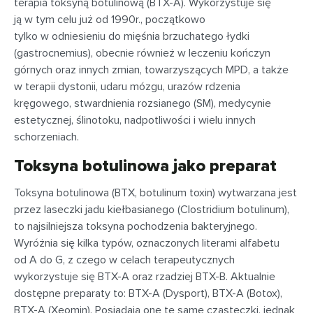
terapia toksyną botulinową (BTX-A). Wykorzystuje się
ją w tym celu już od 1990r., początkowo
tylko w odniesieniu do mięśnia brzuchatego łydki
(gastrocnemius), obecnie również w leczeniu kończyn
górnych oraz innych zmian, towarzyszących MPD, a także
w terapii dystonii, udaru mózgu, urazów rdzenia
kręgowego, stwardnienia rozsianego (SM), medycynie
estetycznej, ślinotoku, nadpotliwości i wielu innych
schorzeniach.
Toksyna botulinowa jako preparat
Toksyna botulinowa (BTX, botulinum toxin) wytwarzana jest
przez laseczki jadu kiełbasianego (Clostridium botulinum),
to najsilniejsza toksyna pochodzenia bakteryjnego.
Wyróżnia się kilka typów, oznaczonych literami alfabetu
od A do G, z czego w celach terapeutycznych
wykorzystuje się BTX-A oraz rzadziej BTX-B. Aktualnie
dostępne preparaty to: BTX-A (Dysport), BTX-A (Botox),
BTX-A (Xeomin). Posiadają one te same cząsteczki, jednak