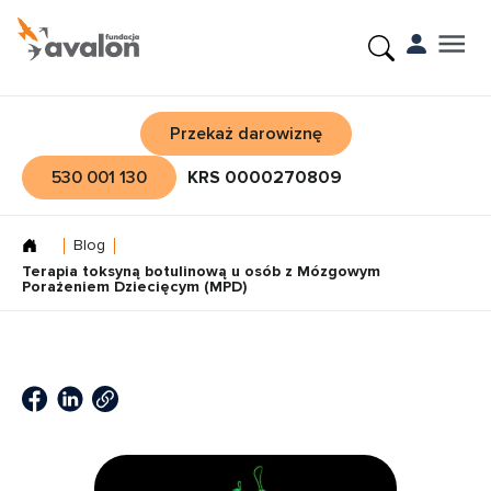
Przekaż darowiznę
530 001 130
KRS 0000270809
Blog
Terapia toksyną botulinową u osób z Mózgowym
Porażeniem Dziecięcym (MPD)