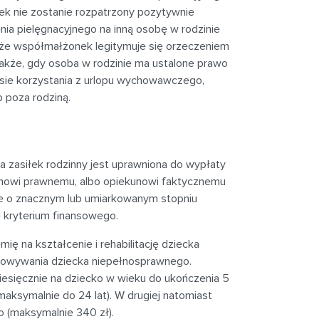
ek nie zostanie rozpatrzony pozytywnie
ia pielęgnacyjnego na inną osobę w rodzinie
 że współmałżonek legitymuje się orzeczeniem
akże, gdy osoba w rodzinie ma ustalone prawo
esie korzystania z urlopu wychowawczego,
b poza rodziną.
 zasiłek rodzinny jest uprawniona do wypłaty
kunowi prawnemu, albo opiekunowi faktycznemu
ie o znacznym lub umiarkowanym stopniu
 kryterium finansowego.
ię na kształcenie i rehabilitację dziecka
howywania dziecka niepełnosprawnego.
sięcznie na dziecko w wieku do ukończenia 5
maksymalnie do 24 lat). W drugiej natomiast
ko (maksymalnie 340 zł).