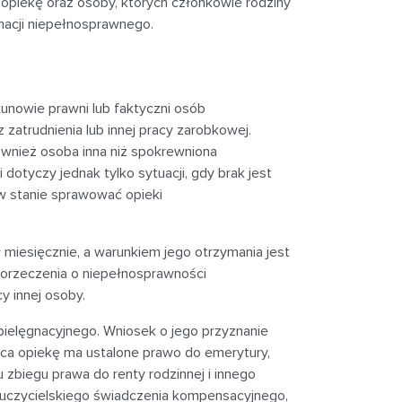
opiekę oraz osoby, których członkowie rodziny
gnacji niepełnosprawnego.
kunowie prawni lub faktyczni osób
 zatrudnienia lub innej pracy zarobkowej.
ównież osoba inna niż spokrewniona
 dotyczy jednak tylko sytuacji, gdy brak jest
 w stanie sprawować opieki
esięcznie, a warunkiem jego otrzymania jest
 orzeczenia o niepełnosprawności
y innej osoby.
ielęgnacyjnego. Wniosek o jego przyznanie
ąca opiekę ma ustalone prawo do emerytury,
u zbiegu prawa do renty rodzinnej i innego
nauczycielskiego świadczenia kompensacyjnego,