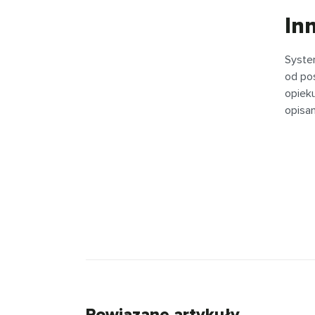
In
Syste
od pos
opieku
opisa
Powiązane artykuły