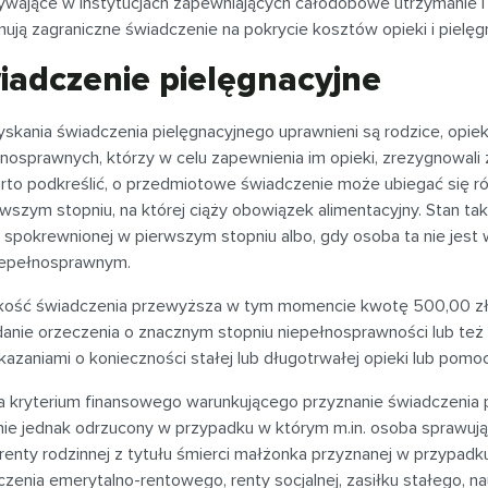
ywające w instytucjach zapewniających całodobowe utrzymanie i 
ują zagraniczne świadczenie na pokrycie kosztów opieki i pielę
iadczenie pielęgnacyjne
skania świadczenia pielęgnacyjnego uprawnieni są rodzice, opie
nosprawnych, którzy w celu zapewnienia im opieki, zrezygnowali z
rto podkreślić, o przedmiotowe świadczenie może ubiegać się r
wszym stopniu, na której ciąży obowiązek alimentacyjny. Stan taki
 spokrewnionej w pierwszym stopniu albo, gdy osoba ta nie jest
iepełnosprawnym.
ość świadczenia przewyższa w tym momencie kwotę 500,00 zł mi
danie orzeczenia o znacznym stopniu niepełnosprawności lub też
azaniami o konieczności stałej lub długotrwałej opieki lub pomoc
a kryterium finansowego warunkującego przyznanie świadczenia p
nie jednak odrzucony w przypadku w którym m.in. osoba sprawuj
 renty rodzinnej z tytułu śmierci małżonka przyznanej w przypadk
czenia emerytalno-rentowego, renty socjalnej, zasiłku stałego, 