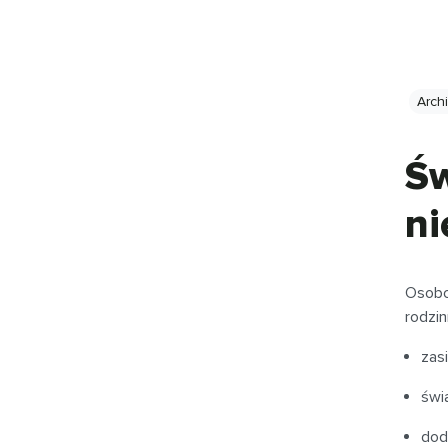
Arch
Św
ni
Osobo
rodzin
zas
świ
dod