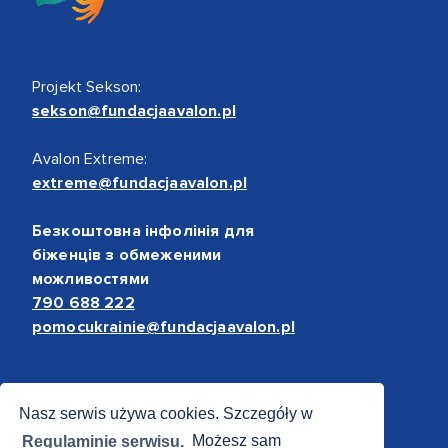
Projekt Sekson:
sekson@fundacjaavalon.pl
Avalon Extreme:
extreme@fundacjaavalon.pl
Безкоштовна інфолінія для
біженців з обмеженими
можливостями
790 688 222
pomocukrainie@fundacjaavalon.pl
Bezpieczne płatności
Nasz serwis używa cookies. Szczegóły w
Regulaminie serwisu.
Możesz sam