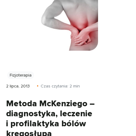
Fizjoterapia
2 lipca, 2013
Czas czytania:
2
min
Metoda McKenziego –
diagnostyka, leczenie
i profilaktyka bólów
kręgosłupa