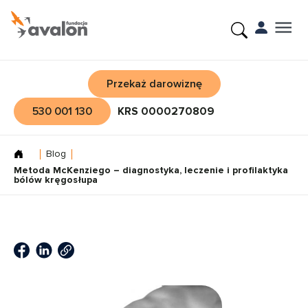
Przekaż darowiznę
530 001 130
KRS 0000270809
Blog
Metoda McKenziego – diagnostyka, leczenie i profilaktyka
bólów kręgosłupa