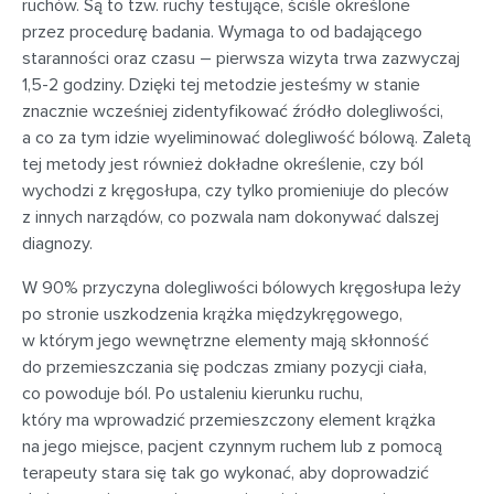
ruchów. Są to tzw. ruchy testujące, ściśle określone
przez procedurę badania. Wymaga to od badającego
staranności oraz czasu – pierwsza wizyta trwa zazwyczaj
1,5-2 godziny. Dzięki tej metodzie jesteśmy w stanie
znacznie wcześniej zidentyfikować źródło dolegliwości,
a co za tym idzie wyeliminować dolegliwość bólową. Zaletą
tej metody jest również dokładne określenie, czy ból
wychodzi z kręgosłupa, czy tylko promieniuje do pleców
z innych narządów, co pozwala nam dokonywać dalszej
diagnozy.
W 90% przyczyna dolegliwości bólowych kręgosłupa leży
po stronie uszkodzenia krążka międzykręgowego,
w którym jego wewnętrzne elementy mają skłonność
do przemieszczania się podczas zmiany pozycji ciała,
co powoduje ból. Po ustaleniu kierunku ruchu,
który ma wprowadzić przemieszczony element krążka
na jego miejsce, pacjent czynnym ruchem lub z pomocą
terapeuty stara się tak go wykonać, aby doprowadzić