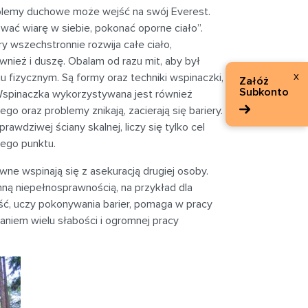
oblemy duchowe może wejść na swój Everest.
wać wiarę w siebie, pokonać oporne ciało”.
ry wszechstronnie rozwija całe ciało,
ównież i duszę. Obalam od razu mit, aby był
x
 fizycznym. Są formy oraz techniki wspinaczki,
Załóż
Subkonto
Wspinaczka wykorzystywana jest również
ego oraz problemy znikają, zacierają się bariery.
rawdziwej ściany skalnej, liczy się tylko cel
onego punktu.
ne wspinają się z asekuracją drugiej osoby.
nną niepełnosprawnością, na przykład dla
ść, uczy pokonywania barier, pomaga w pracy
naniem wielu słabości i ogromnej pracy