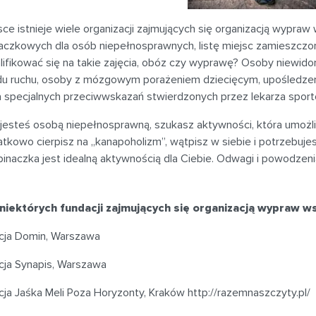
ce istnieje wiele organizacji zajmujących się organizacją wypra
aczkowych dla osób niepełnosprawnych, listę miejsc zamieszczon
lifikować się na takie zajęcia, obóz czy wyprawę? Osoby niewido
du ruchu, osoby z mózgowym porażeniem dziecięcym, upośledzeni
a specjalnych przeciwwskazań stwierdzonych przez lekarza spor
 jesteś osobą niepełnosprawną, szukasz aktywności, która umożli
tkowo cierpisz na „kanapoholizm”, wątpisz w siebie i potrzebujes
inaczka jest idealną aktywnością dla Ciebie. Odwagi i powodzeni
 niektórych fundacji zajmujących się organizacją wypraw 
cja Domin, Warszawa
cja Synapis, Warszawa
ja Jaśka Meli Poza Horyzonty, Kraków http://razemnaszczyty.pl/