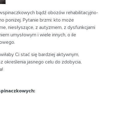
w wspinaczkowych bądź obozów rehabilitacyjno-
o poniżej. Pytanie brzmi: kto może
me, niesłyszące, z autyzmem, z dysfunkcjami
em umysłowym i wiele innych, o ile
towego.
wiłaby Ci stać się bardziej aktywnym,
z określenia jasnego celu do zdobycia,
a!
wspinaczkowych: