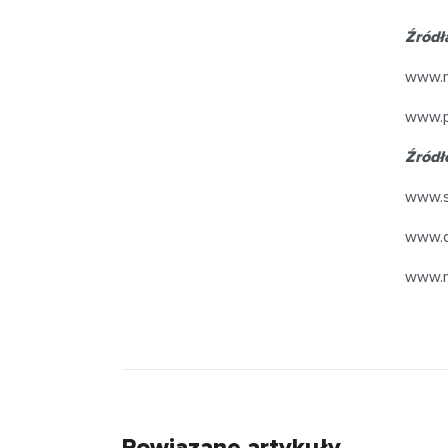
Źródł
www.n
www.p
Źródł
www.s
www.d
www.n
Powiązane artykuły