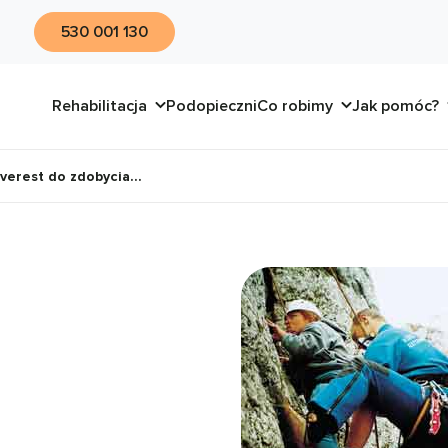
530 001 130
Rehabilitacja
Podopieczni
Co robimy
Jak pomóc?
verest do zdobycia…