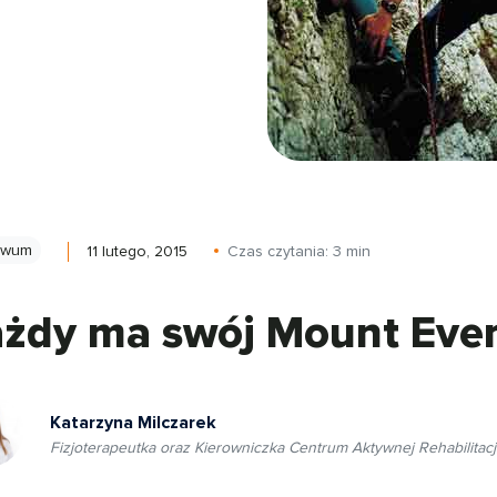
iwum
11 lutego, 2015
Czas czytania:
3
min
żdy ma swój Mount Ever
Katarzyna Milczarek
Fizjoterapeutka oraz Kierowniczka Centrum Aktywnej Rehabilitacj