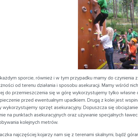
każdym sporcie, również i w tym przypadku mamy do czynienia z 
żności od terenu działania i sposobu asekuracji. Mamy wśród nic
ej do przemieszczenia się w górę wykorzystujemy tylko własne ci
pieczenie przed ewentualnym upadkiem. Drugą z kolei jest wspin
 wykorzystujemy sprzęt asekuracyjny. Dopuszcza się obciążanie 
ie na punktach asekuracyjnych oraz używanie specjalnych ławecz
obywania kolejnych metrów.
czka najczęściej kojarzy nam się z terenami skalnymi, bądź gór