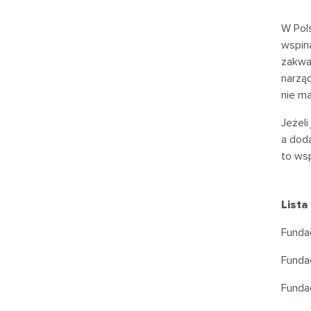
W Pols
wspin
zakwa
narzą
nie m
Jeżeli
a doda
to wsp
Lista
Funda
Funda
Fundac