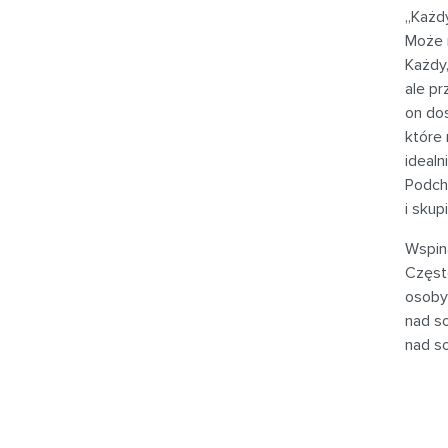
„Każd
Może m
Każdy,
ale pr
on dos
które
idealn
Podcho
i skup
Wspina
Często
osoby
nad so
nad s