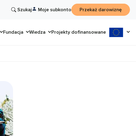
Szukaj
Moje subkonto
Przekaż darowiznę
Fundacja
Wiedza
Projekty dofinansowane