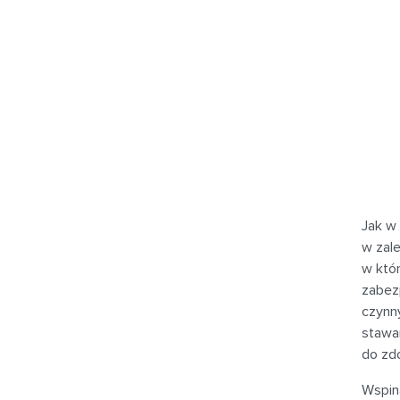
Jak w 
w zale
w któr
zabez
czynny
stawan
do zd
Wspina