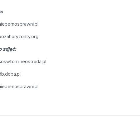
a:
iepełnosprawni.pl
ozahoryzonty.org
o zdjęć:
oswtom.neostrada.pl
b.doba.pl
iepełnosprawni.pl