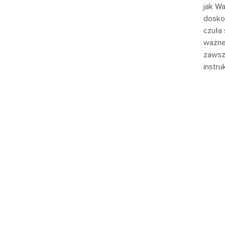
jak Wa
dosko
czuła 
ważne
zawsze
instru