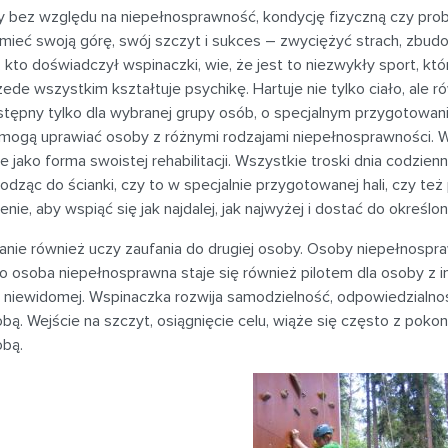
y bez względu na niepełnosprawność, kondycję fizyczną czy pr
ieć swoją górę, swój szczyt i sukces – zwyciężyć strach, zbudo
 kto doświadczył wspinaczki, wie, że jest to niezwykły sport, któ
zede wszystkim kształtuje psychikę. Hartuje nie tylko ciało, ale r
tępny tylko dla wybranej grupy osób, o specjalnym przygotowaniu
 mogą uprawiać osoby z różnymi rodzajami niepełnosprawności. 
ie jako forma swoistej rehabilitacji. Wszystkie troski dnia codzienn
dząc do ścianki, czy to w specjalnie przygotowanej hali, czy też p
ienie, aby wspiąć się jak najdalej, jak najwyżej i dostać do określ
nie również uczy zaufania do drugiej osoby. Osoby niepełnospraw
 osoba niepełnosprawna staje się również pilotem dla osoby z i
 niewidomej. Wspinaczka rozwija samodzielność, odpowiedzialno
bą. Wejście na szczyt, osiągnięcie celu, wiąże się często z poko
obą.