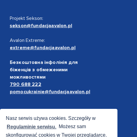
Projekt Sekson:
sekson@fundacjaavalon.pl
Avalon Extreme:
extreme@fundacjaavalon.pl
Безкоштовна інфолінія для
біженців з обмеженими
можливостями
790 688 222
pomocukrainie@fundacjaavalon.pl
Bezpieczne płatności
Nasz serwis używa cookies. Szczegóły w
Regulaminie serwisu.
Możesz sam
skonfigurować cookies w Twojej przeglądarce.