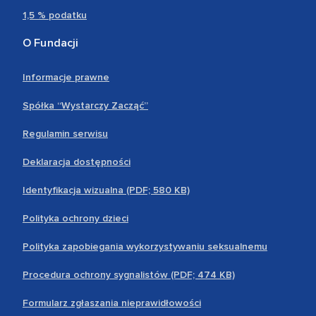
1,5 % podatku
O Fundacji
Informacje prawne
Spółka “Wystarczy Zacząć”
Regulamin serwisu
Deklaracja dostępności
Identyfikacja wizualna (PDF; 580 KB)
Polityka ochrony dzieci
Polityka zapobiegania wykorzystywaniu seksualnemu
Procedura ochrony sygnalistów (PDF; 474 KB)
Formularz zgłaszania nieprawidłowości