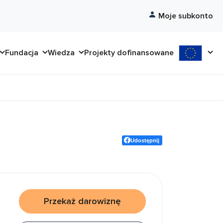
Moje subkonto
Fundacja
Wiedza
Projekty dofinansowane
Udostępnij
Przekaż darowiznę