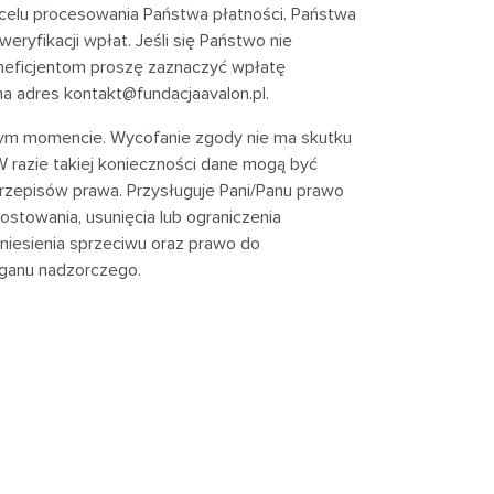
celu procesowania Państwa płatności. Państwa
yfikacji wpłat. Jeśli się Państwo nie
neficjentom proszę zaznaczyć wpłatę
na adres
kontakt@fundacjaavalon.pl
.
dym momencie. Wycofanie zgody nie ma skutku
 razie takiej konieczności dane mogą być
episów prawa. Przysługuje Pani/Panu prawo
ostowania, usunięcia lub ograniczenia
niesienia sprzeciwu oraz prawo do
rganu nadzorczego.