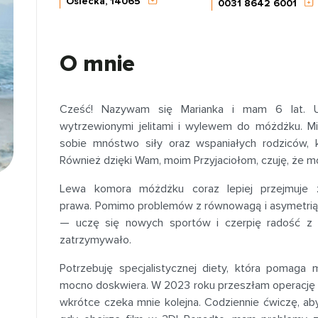
Osiecka, 14065
0031 8642 6001
O mnie
Cześć! Nazywam się Marianka i mam 6 lat. U
wytrzewionymi jelitami i wylewem do móżdżku. M
sobie mnóstwo siły oraz wspaniałych rodziców, 
Również dzięki Wam, moim Przyjaciołom, czuję, że m
Lewa komora móżdżku coraz lepiej przejmuje z
prawa. Pomimo problemów z równowagą i asymetrią, 
— uczę się nowych sportów i czerpię radość z 
zatrzymywało.
Potrzebuję specjalistycznej diety, która pomaga 
mocno doskwiera. W 2023 roku przeszłam operację o
wkrótce czeka mnie kolejna. Codziennie ćwiczę, ab