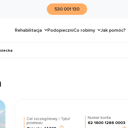
530 001 130
Rehabilitacja
Podopieczni
Co robimy
Jak pomóc?
siecka
a
Numer konta
Cel szczegółowy / Tytuł
przelewu
62 1600 1286 0003