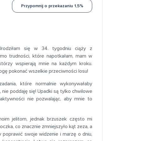
Przypomnij o przekazaniu 1,5%
rodziłam się w 34. tygodniu ciąży z
imo trudności, które napotkałam, mam w
którzy wspierają mnie na każdym kroku.
ogę pokonać wszelkie przeciwności losu!
adania, które normalnie wykonywałaby
nie poddaję się! Upadki są tylko chwilowe
aktywności nie pozwalając, aby mnie to
moim jelitom, jednak brzuszek często mi
czka, co znacznie zmniejszyło kąt zeza, a
y poprawić swoje widzenie i marzę o dniu,