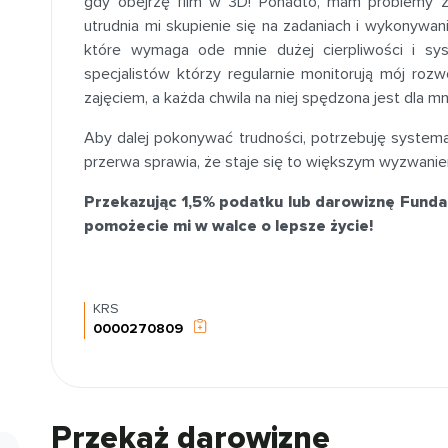
gdy obejrzę film w 3D! Ponadto, mam problemy z 
utrudnia mi skupienie się na zadaniach i wykonywa
które wymaga ode mnie dużej cierpliwości i sy
specjalistów którzy regularnie monitorują mój rozw
zajęciem, a każda chwila na niej spędzona jest dla mn
Aby dalej pokonywać trudności, potrzebuję systematyc
przerwa sprawia, że staje się to większym wyzwani
Przekazując 1,5% podatku lub darowiznę Funda
pomożecie mi w walce o lepsze życie!
KRS
0000270809
Przekaż darowiznę