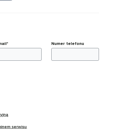
mail*
Numer telefonu
cyjną
.
minem serwisu
.