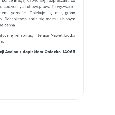
koncentracją. Łatwo się rozpraszam, co
niu codziennych obowiązków. To wyzwanie,
stematyczności. Opiekuje się mną grono
ój. Rehabilitacja stała się moim ulubionym
ie cenna.
znej rehabilitacji i terapii. Nawet krótka
em.
cji Avalon z dopiskiem Osiecka, 14065