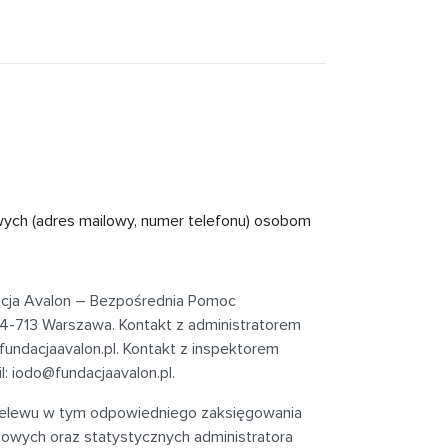
wych (adres mailowy, numer telefonu) osobom
acja Avalon – Bezpośrednia Pomoc
 04-713 Warszawa
. Kontakt z administratorem
undacjaavalon.pl
. Kontakt z inspektorem
l:
iodo@fundacjaavalon.pl
.
rzelewu w tym odpowiedniego zaksięgowania
towych oraz statystycznych administratora