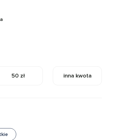
na
50 zł
inna kwota
tkie