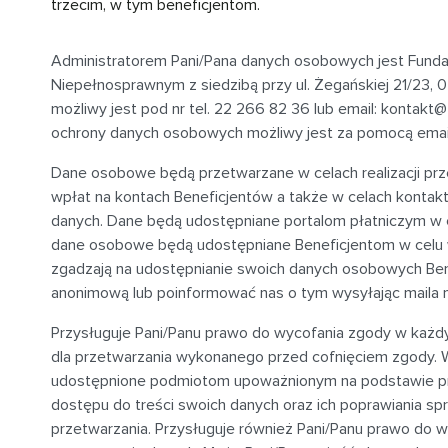
trzecim, w tym beneficjentom.
Administratorem Pani/Pana danych osobowych jest Fund
Niepełnosprawnym z siedzibą przy
ul. Żegańskiej 21/23,
możliwy jest pod nr tel. 22 266 82 36 lub email:
kontakt@f
ochrony danych osobowych możliwy jest za pomocą emai
Dane osobowe będą przetwarzane w celach realizacji p
wpłat na kontach Beneficjentów a także w celach kontak
danych. Dane będą udostępniane portalom płatniczym w 
dane osobowe będą udostępniane Beneficjentom w celu wer
zgadzają na udostępnianie swoich danych osobowych Be
anonimową lub poinformować nas o tym wysyłając maila 
Przysługuje Pani/Panu prawo do wycofania zgody w każ
dla przetwarzania wykonanego przed cofnięciem zgody. W
udostępnione podmiotom upoważnionym na podstawie prz
dostępu do treści swoich danych oraz ich poprawiania spr
przetwarzania. Przysługuje również Pani/Panu prawo do w