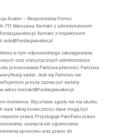
acja Avalon – Bezpośrednia Pomoc
 04-713 Warszawa
. Kontakt z administratorem
undacjaavalon.pl
. Kontakt z inspektorem
l:
iodo@fundacjaavalon.pl
.
rzelewu w tym odpowiedniego zaksięgowania
towych oraz statystycznych administratora
celu procesowania Państwa płatności. Państwa
yfikacji wpłat. Jeśli się Państwo nie
neficjentom proszę zaznaczyć wpłatę
na adres
kontakt@fundacjaavalon.pl
.
dym momencie. Wycofanie zgody nie ma skutku
 razie takiej konieczności dane mogą być
episów prawa. Przysługuje Pani/Panu prawo
ostowania, usunięcia lub ograniczenia
niesienia sprzeciwu oraz prawo do