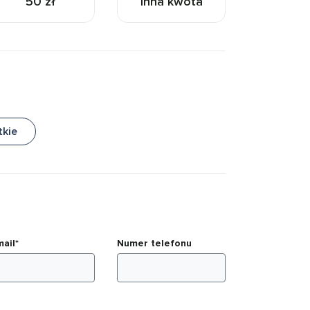
50 zł
inna kwota
tkie
mail*
Numer telefonu