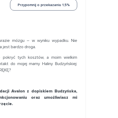
Przypomnij o przekazaniu 1,5%
urazie mózgu – w wyniku wypadku. Nie
a jest bardzo droga.
 pokryć tych kosztów, a moim wielkim
takt do mojej mamy Haliny Budzyńskiej:
 RĘKĘ?
dacji Avalon z dopiskiem Budzyńska,
kcjonowaniu oraz umożliwiasz mi
rzęcie.