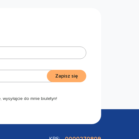
Zapisz się
 wysyłajcie do mnie biuletyn!
KRS:
0000270809