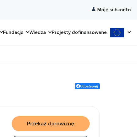
Moje subkonto
Fundacja
Wiedza
Projekty dofinansowane
Udostępnij
Przekaż darowiznę