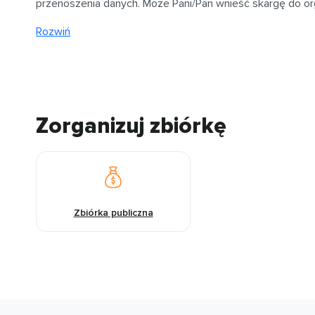
przenoszenia danych. Może Pani/Pan wnieść skargę do o
Rozwiń
Zorganizuj zbiórkę
Zbiórka publiczna