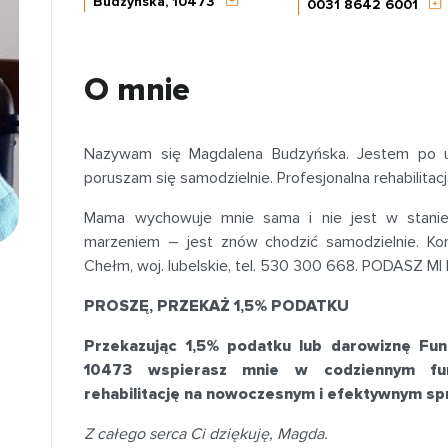
Budzyńska, 10473
0031 8642 6001
O mnie
Nazywam się Magdalena Budzyńska. Jestem po 
poruszam się samodzielnie. Profesjonalna rehabilitacj
Mama wychowuje mnie sama i nie jest w stanie
marzeniem – jest znów chodzić samodzielnie. Kon
Chełm, woj. lubelskie, tel. 530 300 668. PODASZ MI
PROSZĘ, PRZEKAŻ 1,5% PODATKU
Przekazując 1,5% podatku lub darowiznę Fun
10473 wspierasz mnie w codziennym fun
rehabilitację na nowoczesnym i efektywnym sp
Z całego serca Ci dziękuję, Magda.