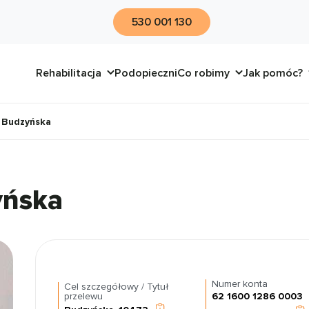
530 001 130
Rehabilitacja
Podopieczni
Co robimy
Jak pomóc?
 Budzyńska
yńska
Numer konta
Cel szczegółowy / Tytuł
przelewu
62 1600 1286 0003