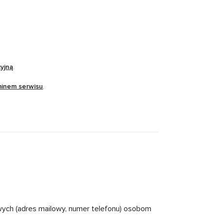
cyjną
.
minem serwisu
.
wych (adres mailowy, numer telefonu) osobom