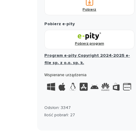
Pobierz
Pobierz e-pity
Pobierz program
Program e-pity Copyright 2024-2025 e-
file sp. z o.o. sp. k.
Wspierane urządzenia
Odsłon: 3347
Ilość pobrań: 27