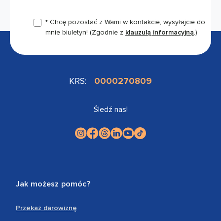
* Chcę pozostać z Wami w kontakcie, wysyłajcie do
mnie biuletyn!
(Zgodnie z
klauzulą informacyjną
.)
KRS:
0000270809
Śledź nas!
Jak możesz pomóc?
Przekaż darowiznę