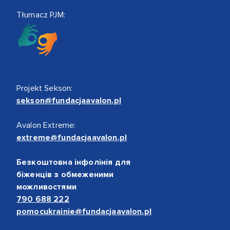
Tłumacz PJM:
Projekt Sekson:
sekson@fundacjaavalon.pl
Avalon Extreme:
extreme@fundacjaavalon.pl
Безкоштовна інфолінія для
біженців з обмеженими
можливостями
790 688 222
pomocukrainie@fundacjaavalon.pl