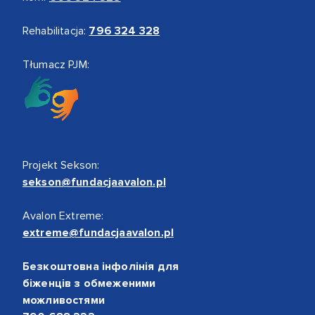
Rehabilitacja:
796 324 328
Tłumacz PJM:
Projekt Sekson:
sekson@fundacjaavalon.pl
Avalon Extreme:
extreme@fundacjaavalon.pl
Безкоштовна інфолінія для
біженців з обмеженими
можливостями