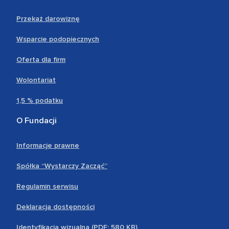
Przekaż darowiznę
Wsparcie podopiecznych
Oferta dla firm
Wolontariat
1,5 % podatku
O Fundacji
Informacje prawne
Spółka “Wystarczy Zacząć”
Regulamin serwisu
Deklaracja dostępności
Identyfikacja wizualna (PDF; 580 KB)