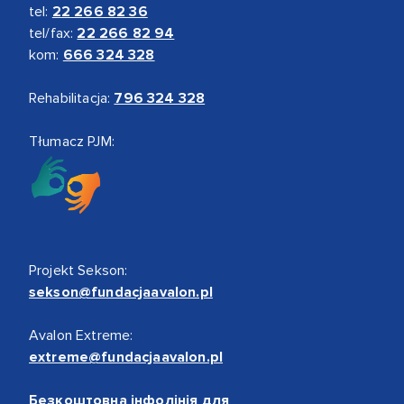
tel:
22 266 82 36
tel/fax:
22 266 82 94
kom:
666 324 328
Rehabilitacja:
796 324 328
Tłumacz PJM:
Projekt Sekson:
sekson@fundacjaavalon.pl
Avalon Extreme:
extreme@fundacjaavalon.pl
Безкоштовна інфолінія для