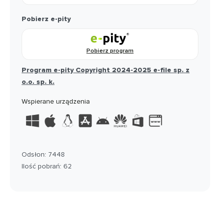
Pobierz e-pity
Pobierz program
Program e-pity Copyright 2024-2025 e-file sp. z
o.o. sp. k.
Wspierane urządzenia
Odsłon: 7448
Ilość pobrań: 62