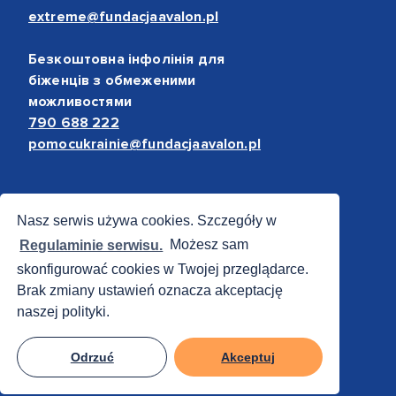
extreme@fundacjaavalon.pl
Безкоштовна інфолінія для
біженців з обмеженими
можливостями
790 688 222
pomocukrainie@fundacjaavalon.pl
Bezpieczne płatności
Nasz serwis używa cookies. Szczegóły w
Regulaminie serwisu.
Możesz sam
skonfigurować cookies w Twojej przeglądarce.
Brak zmiany ustawień oznacza akceptację
naszej polityki.
Odrzuć
Akceptuj
© 2012 - 2026 Fundacja Avalon