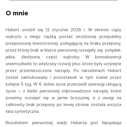
O mnie
Hubert urodził się 12 stycznia 2026 r. W okresie ciąży
wykryto u niego ciężką postać wrodzonej przepukliny
przeponowej lewostronnej, polegającej na braku przepony,
przez której brak w klatce piersiowej rozwijały się: żołądek,
jelita, śledziona, część wątroby. W konsekwencji
uniemożliwiło to właściwy rozwój płuc, które były uciśnięte
przez przemieszczone narządy. Po narodzinach Hubert
został zaintubowany i pozostawał w tym stanie przez
kolejne 5 tyg. W 4. dobie życia przeszedł operację ratującą
życie – z klatki piersiowej odprowadzono narządy, które
powinny rozwijać się w jamie brzusznej, a z uwagi na
całkowity brak przepony po lewej stronie została wszyta
łata syntetyczna.
Rezultatem pierwotnej wady Huberta jest hipoplazja