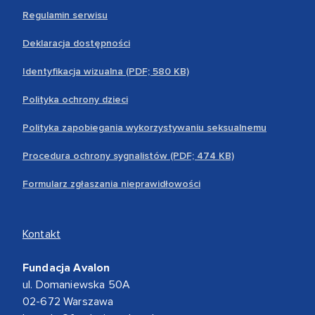
Regulamin serwisu
Deklaracja dostępności
Identyfikacja wizualna (PDF; 580 KB)
Polityka ochrony dzieci
Polityka zapobiegania wykorzystywaniu seksualnemu
Procedura ochrony sygnalistów (PDF; 474 KB)
Formularz zgłaszania nieprawidłowości
Kontakt
Fundacja Avalon
ul. Domaniewska 50A
02-672 Warszawa