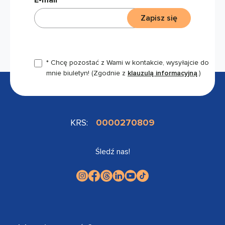
Zapisz się
* Chcę pozostać z Wami w kontakcie, wysyłajcie do
mnie biuletyn!
(Zgodnie z
klauzulą informacyjną
.)
KRS:
0000270809
Śledź nas!