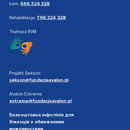
kom:
666 324 328
Rehabilitacja:
796 324 328
Tłumacz PJM:
Projekt Sekson:
sekson@fundacjaavalon.pl
Avalon Extreme:
extreme@fundacjaavalon.pl
Безкоштовна інфолінія для
біженців з обмеженими
можливостями