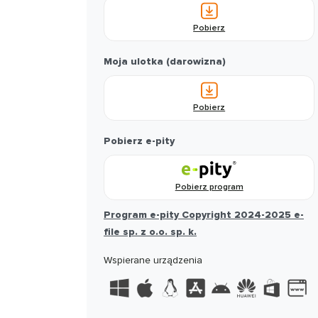
Pobierz
Moja ulotka (darowizna)
Pobierz
Pobierz e-pity
Pobierz program
Program e-pity Copyright 2024-2025 e-
file sp. z o.o. sp. k.
Wspierane urządzenia