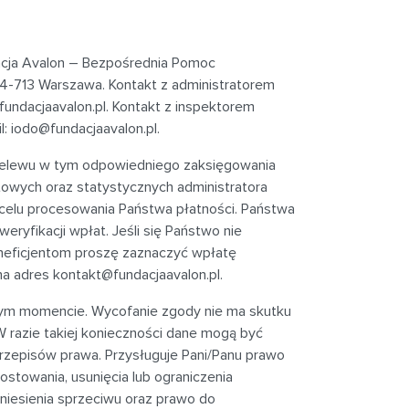
acja Avalon – Bezpośrednia Pomoc
 04-713 Warszawa
. Kontakt z administratorem
undacjaavalon.pl
. Kontakt z inspektorem
l:
iodo@fundacjaavalon.pl
.
rzelewu w tym odpowiedniego zaksięgowania
towych oraz statystycznych administratora
celu procesowania Państwa płatności. Państwa
yfikacji wpłat. Jeśli się Państwo nie
neficjentom proszę zaznaczyć wpłatę
na adres
kontakt@fundacjaavalon.pl
.
dym momencie. Wycofanie zgody nie ma skutku
 razie takiej konieczności dane mogą być
episów prawa. Przysługuje Pani/Panu prawo
ostowania, usunięcia lub ograniczenia
niesienia sprzeciwu oraz prawo do