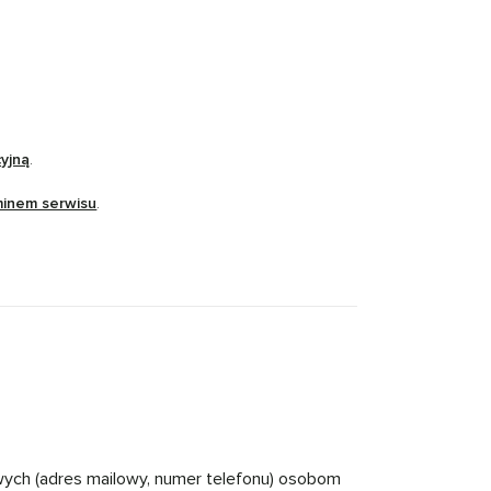
cyjną
.
minem serwisu
.
wych (adres mailowy, numer telefonu) osobom